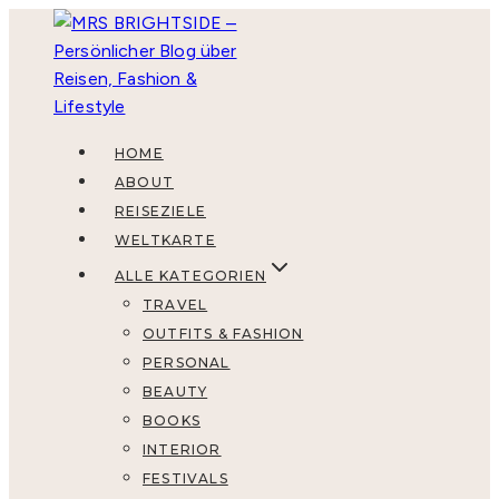
Zum
Inhalt
springen
HOME
ABOUT
REISEZIELE
WELTKARTE
ALLE KATEGORIEN
TRAVEL
OUTFITS & FASHION
PERSONAL
BEAUTY
BOOKS
INTERIOR
FESTIVALS