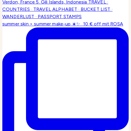
summer skin > summer make-up ☀️✨ 10 € off mit ROSA