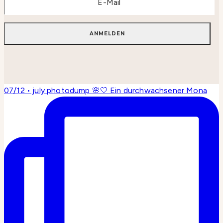
07/12 • july photodump 🌸🤍 Ein durchwachsener Mona