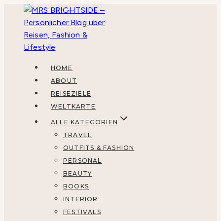
Zum
Inhalt
springen
HOME
ABOUT
REISEZIELE
WELTKARTE
ALLE KATEGORIEN
TRAVEL
OUTFITS & FASHION
PERSONAL
BEAUTY
BOOKS
INTERIOR
FESTIVALS