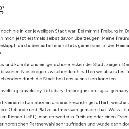
g
ch nie in der jeweiligen Stadt war. Bei mir mit Freiburg im B
h mich jetzt erstmals selbst davon überzeugen. Meine Freund
 geklappt, da die Semesterferien stets gemeinsam in der Hei
.
1A aus und konnte uns einige, schöne Ecken der Stadt zeigen.
ein bisschen Nieselregen zwischendurch hatten wir absolutes T
 Schlendern durch die Stadt bestens ausnutzen konnten.
t kleinen Informationen unserer Freundin gefüttert, welche 
ere Gebäude und Plätze aufmerksam gemacht hat. Wusstet ihr
len Rinnen fließt), man entweder in Freiburg oder einen Frei
iner nordischen Partnerwahl sehr zufrieden und würde dann do