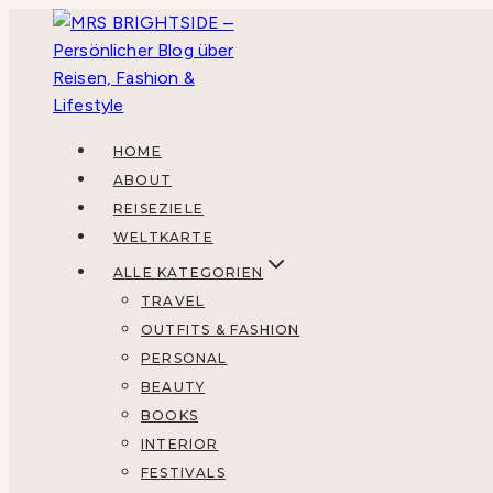
Zum
Inhalt
springen
HOME
ABOUT
REISEZIELE
WELTKARTE
ALLE KATEGORIEN
TRAVEL
OUTFITS & FASHION
PERSONAL
BEAUTY
BOOKS
INTERIOR
FESTIVALS