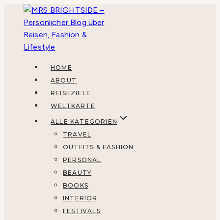
Zum
Inhalt
springen
HOME
ABOUT
REISEZIELE
WELTKARTE
ALLE KATEGORIEN
TRAVEL
OUTFITS & FASHION
PERSONAL
BEAUTY
BOOKS
INTERIOR
FESTIVALS