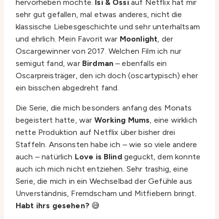
hervorheben möchte.
Isi & Ossi
auf Netflix hat mir
sehr gut gefallen, mal etwas anderes, nicht die
klassische Liebesgeschichte und sehr unterhaltsam
und ehrlich. Mein Favorit war
Moonlight
, der
Oscargewinner von 2017. Welchen Film ich nur
semigut fand, war
Birdman
– ebenfalls ein
Oscarpreisträger, den ich doch (oscartypisch) eher
ein bisschen abgedreht fand.
Die Serie, die mich besonders anfang des Monats
begeistert hatte, war
Working Mums
, eine wirklich
nette Produktion auf Netflix über bisher drei
Staffeln. Ansonsten habe ich – wie so viele andere
auch – natürlich
Love is Blind
geguckt, dem konnte
auch ich mich nicht entziehen. Sehr trashig, eine
Serie, die mich in ein Wechselbad der Gefühle aus
Unverständnis, Fremdscham und Mitfiebern bringt.
Habt ihrs gesehen?
😅