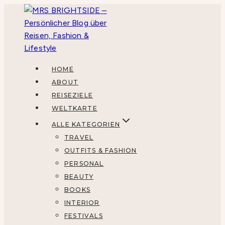
Zum
Inhalt
springen
HOME
ABOUT
REISEZIELE
WELTKARTE
ALLE KATEGORIEN
TRAVEL
OUTFITS & FASHION
PERSONAL
BEAUTY
BOOKS
INTERIOR
FESTIVALS