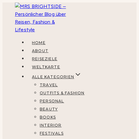
Zum
Inhalt
springen
HOME
ABOUT
REISEZIELE
WELTKARTE
ALLE KATEGORIEN
TRAVEL
OUTFITS & FASHION
PERSONAL
BEAUTY
BOOKS
INTERIOR
FESTIVALS