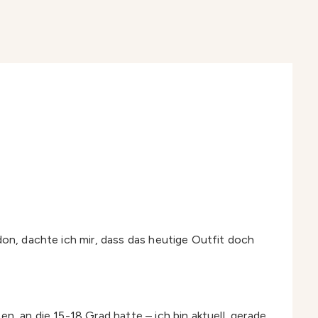
don, dachte ich mir, dass das heutige Outfit doch
n, an die 15-18 Grad hatte – ich bin aktuell, gerade