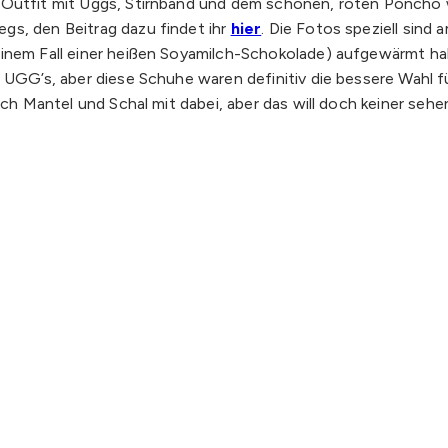
n Outfit mit Uggs, Stirnband und dem schönen, roten Poncho 
gs, den Beitrag dazu findet ihr
hier
. Die Fotos speziell sin
einem Fall einer heißen Soyamilch-Schokolade) aufgewärmt hab
UGG’s, aber diese Schuhe waren definitiv die bessere Wahl für
uch Mantel und Schal mit dabei, aber das will doch keiner sehen