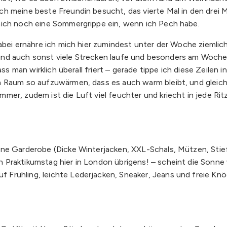
h meine beste Freundin besucht, das vierte Mal in den drei M
mich noch eine Sommergrippe ein, wenn ich Pech habe.
Dabei ernähre ich mich hier zumindest unter der Woche ziemli
re und auch sonst viele Strecken laufe und besonders am Woch
ass man wirklich überall friert – gerade tippe ich diese Zeilen 
 Raum so aufzuwärmen, dass es auch warm bleibt, und gleichz
er, zudem ist die Luft viel feuchter und kriecht in jede Rit
ne Garderobe (Dicke Winterjacken, XXL-Schals, Mützen, Stiefe
 Praktikumstag hier in London übrigens! – scheint die Sonne
Frühling, leichte Lederjacken, Sneaker, Jeans und freie Knö