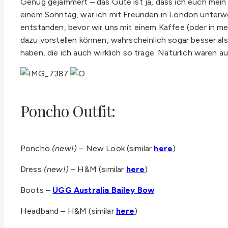
Genug gejammert – das Gute ist ja, dass ich euch mei
einem Sonntag, war ich mit Freunden in London unterwe
entstanden, bevor wir uns mit einem Kaffee (oder in m
dazu vorstellen können, wahrscheinlich sogar besser als 
haben, die ich auch wirklich so trage. Natürlich waren a
Poncho Outfit:
Poncho
(new!)
– New Look (similar
here
)
Dress
(new!)
– H&M (similar
here
)
Boots –
UGG Australia Bailey Bow
Headband – H&M (similar
here
)