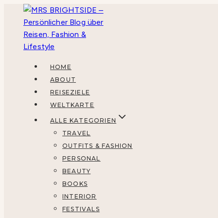
Zum
Inhalt
springen
HOME
ABOUT
REISEZIELE
WELTKARTE
ALLE KATEGORIEN
TRAVEL
OUTFITS & FASHION
PERSONAL
BEAUTY
BOOKS
INTERIOR
FESTIVALS