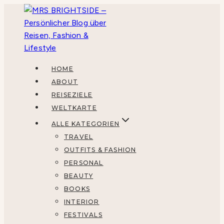
Zum
Inhalt
springen
HOME
ABOUT
REISEZIELE
WELTKARTE
ALLE KATEGORIEN
TRAVEL
OUTFITS & FASHION
PERSONAL
BEAUTY
BOOKS
INTERIOR
FESTIVALS