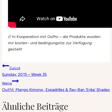
// In Kooperation mit GoPro – die Produkte wurden
mir kosten- und bedingungslos zur Verfügung
gestellt
Beitragsnavigation
Zurück
Sumday: 2015 – Week 35
Weiter
Outfit: Mango Kimono, Espadrilles & Ray-Ban ‘Erika’ Shades
Ähnliche Beiträge