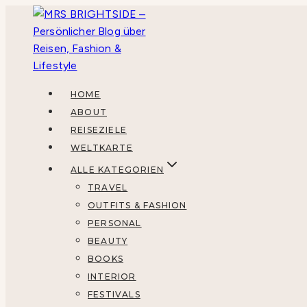
Zum
Inhalt
springen
HOME
ABOUT
REISEZIELE
WELTKARTE
ALLE KATEGORIEN
TRAVEL
OUTFITS & FASHION
PERSONAL
BEAUTY
BOOKS
INTERIOR
FESTIVALS