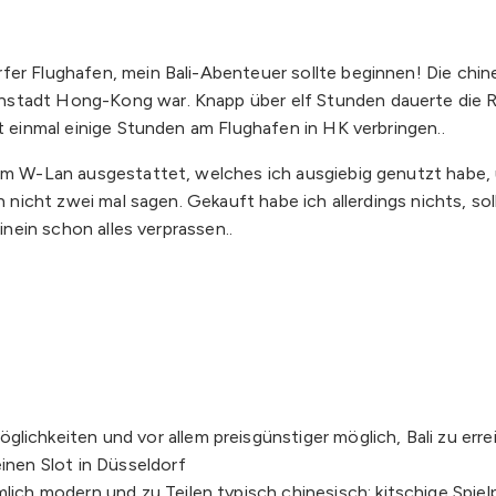
er Flughafen, mein Bali-Abenteuer sollte beginnen! Die chine
nstadt Hong-Kong war. Knapp über elf Stunden dauerte die R
st einmal einige Stunden am Flughafen in HK verbringen..
utem W-Lan ausgestattet, welches ich ausgiebig genutzt hab
ich nicht zwei mal sagen. Gekauft habe ich allerdings nichts, 
inein schon alles verprassen..
ichkeiten und vor allem preisgünstiger möglich, Bali zu errei
inen Slot in Düsseldorf
mlich modern und zu Teilen typisch chinesisch: kitschige Spie