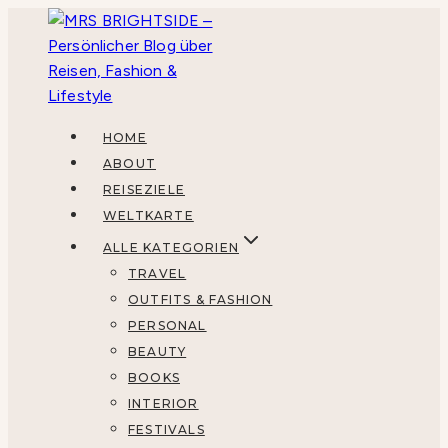
Zum
Inhalt
springen
HOME
ABOUT
REISEZIELE
WELTKARTE
ALLE KATEGORIEN
TRAVEL
OUTFITS & FASHION
PERSONAL
BEAUTY
BOOKS
INTERIOR
FESTIVALS