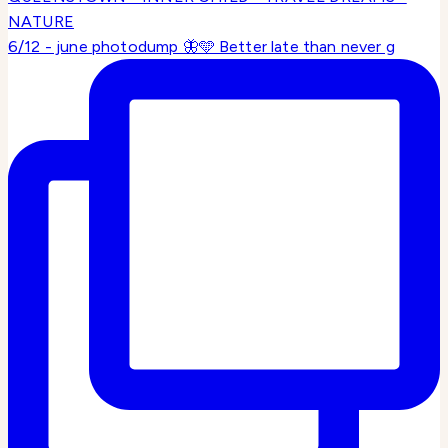
6/12 - june photodump 🦋🩵 Better late than never g