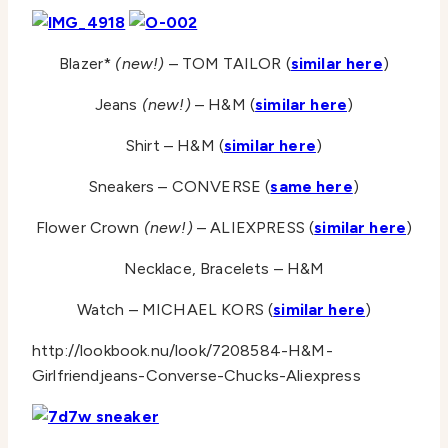
Blazer*
(new!)
– TOM TAILOR (
similar here
)
Jeans
(new!)
– H&M (
similar here
)
Shirt – H&M (
similar here
)
Sneakers – CONVERSE (
same here
)
Flower Crown
(new!)
– ALIEXPRESS (
similar here
)
Necklace, Bracelets – H&M
Watch – MICHAEL KORS (
similar here
)
http://lookbook.nu/look/7208584-H&M-
Girlfriendjeans-Converse-Chucks-Aliexpress