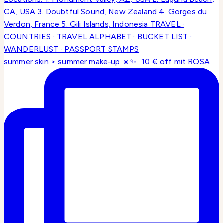
summer skin > summer make-up ☀️✨ 10 € off mit ROSA