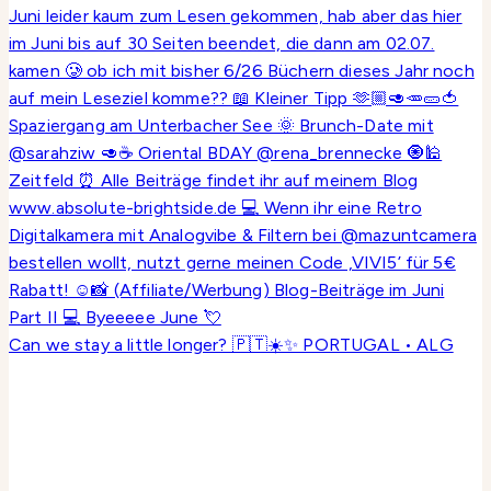
Can we stay a little longer? 🇵🇹☀️✨ PORTUGAL • ALG