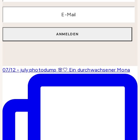
07/12 • july photodump 🌸🤍 Ein durchwachsener Mona