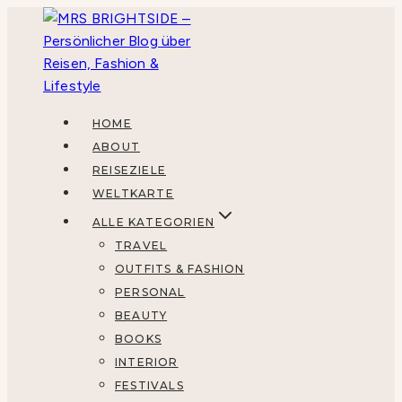
Zum
Inhalt
springen
HOME
ABOUT
REISEZIELE
WELTKARTE
ALLE KATEGORIEN
TRAVEL
OUTFITS & FASHION
PERSONAL
BEAUTY
BOOKS
INTERIOR
FESTIVALS