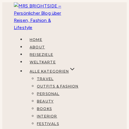
Zum
Inhalt
springen
HOME
ABOUT
REISEZIELE
WELTKARTE
ALLE KATEGORIEN
TRAVEL
OUTFITS & FASHION
PERSONAL
BEAUTY
BOOKS
INTERIOR
FESTIVALS