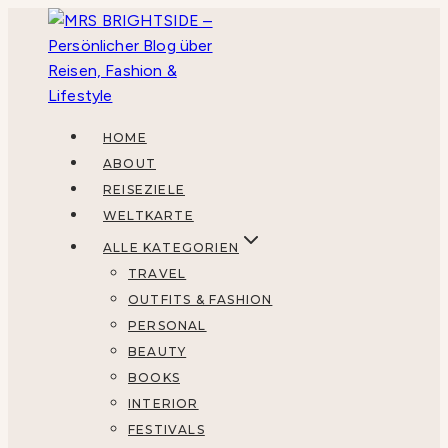
Zum
Inhalt
springen
HOME
ABOUT
REISEZIELE
WELTKARTE
ALLE KATEGORIEN
TRAVEL
OUTFITS & FASHION
PERSONAL
BEAUTY
BOOKS
INTERIOR
FESTIVALS