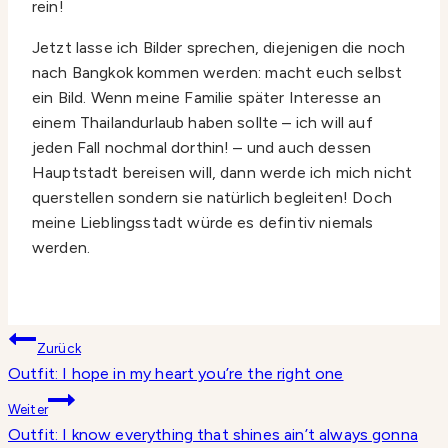
rein!
Jetzt lasse ich Bilder sprechen, diejenigen die noch
nach Bangkok kommen werden: macht euch selbst
ein Bild. Wenn meine Familie später Interesse an
einem Thailandurlaub haben sollte – ich will auf
jeden Fall nochmal dorthin! – und auch dessen
Hauptstadt bereisen will, dann werde ich mich nicht
querstellen sondern sie natürlich begleiten! Doch
meine Lieblingsstadt würde es defintiv niemals
werden.
Beitragsnavigation
Zurück
Outfit: I hope in my heart you’re the right one
Weiter
Outfit: I know everything that shines ain’t always gonna