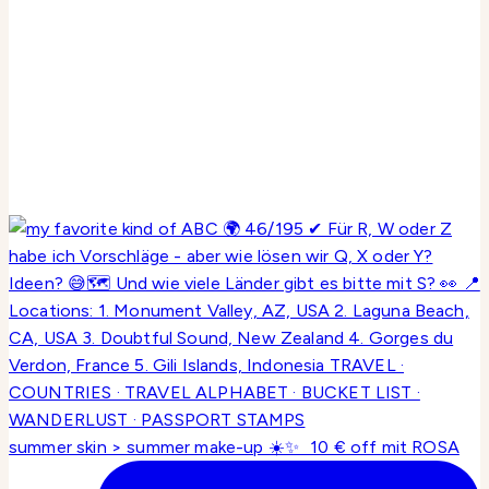
summer skin > summer make-up ☀️✨ 10 € off mit ROSA