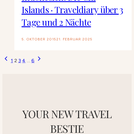
Islands · Traveldiary über 3
Tage und 2 Nächte
5. OKTOBER 2015
21. FEBRUAR 2025
Seitennavigation
Vorherige
Nächste
1
2
3
4
…
6
Seite
Seite
YOUR NEW TRAVEL
BESTIE