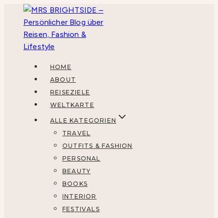
Zum
Inhalt
springen
HOME
ABOUT
REISEZIELE
WELTKARTE
ALLE KATEGORIEN
TRAVEL
OUTFITS & FASHION
PERSONAL
BEAUTY
BOOKS
INTERIOR
FESTIVALS