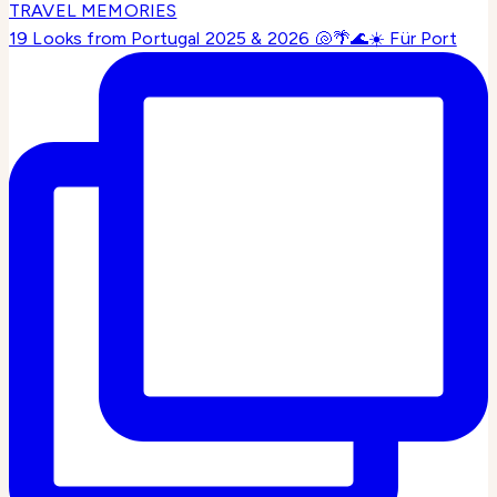
19 Looks from Portugal 2025 & 2026 🐚🌴🌊☀️ Für Port