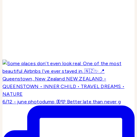
6/12 - june photodump 🦋🩵 Better late than never g