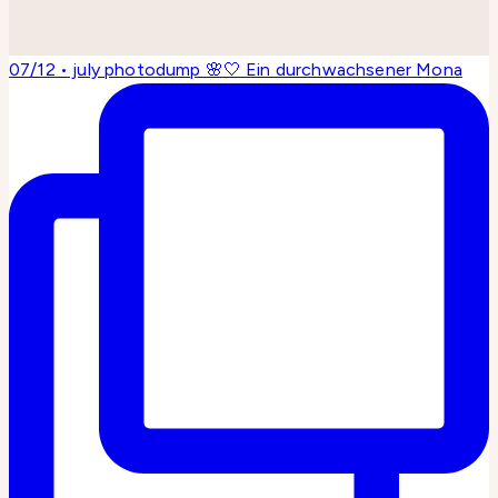
07/12 • july photodump 🌸🤍 Ein durchwachsener Mona