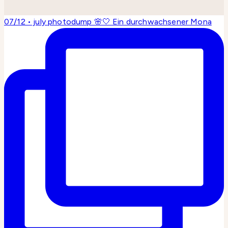
07/12 • july photodump 🌸🤍 Ein durchwachsener Mona