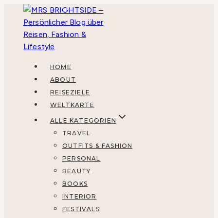
Zum
Inhalt
springen
HOME
ABOUT
REISEZIELE
WELTKARTE
ALLE KATEGORIEN
TRAVEL
OUTFITS & FASHION
PERSONAL
BEAUTY
BOOKS
INTERIOR
FESTIVALS