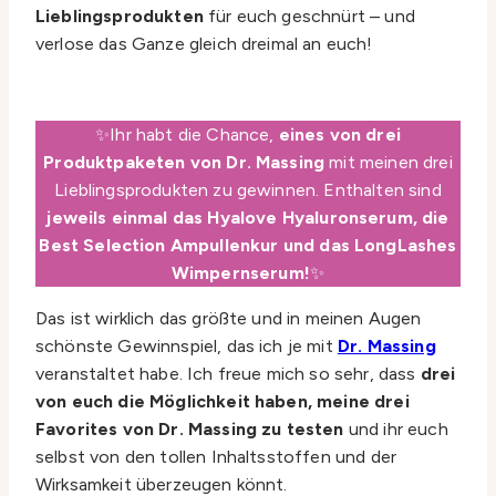
Lieblingsprodukten
für euch geschnürt – und
verlose das Ganze gleich dreimal an euch!
✨Ihr habt die Chance,
eines von drei
Produktpaketen von Dr. Massing
mit meinen drei
Lieblingsprodukten zu gewinnen. Enthalten sind
jeweils einmal das Hyalove Hyaluronserum, die
Best Selection Ampullenkur und das LongLashes
Wimpernserum!
✨
Das ist wirklich das größte und in meinen Augen
schönste Gewinnspiel, das ich je mit
Dr. Massing
veranstaltet habe. Ich freue mich so sehr, dass
drei
von euch die Möglichkeit haben, meine drei
Favorites von Dr. Massing zu testen
und ihr euch
selbst von den tollen Inhaltsstoffen und der
Wirksamkeit überzeugen könnt.