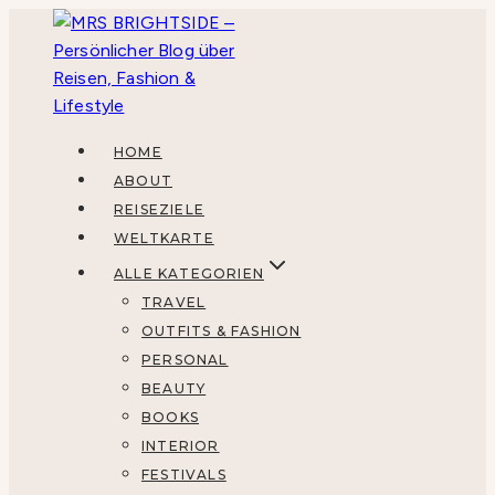
Zum
Inhalt
springen
HOME
ABOUT
REISEZIELE
WELTKARTE
ALLE KATEGORIEN
TRAVEL
OUTFITS & FASHION
PERSONAL
BEAUTY
BOOKS
INTERIOR
FESTIVALS