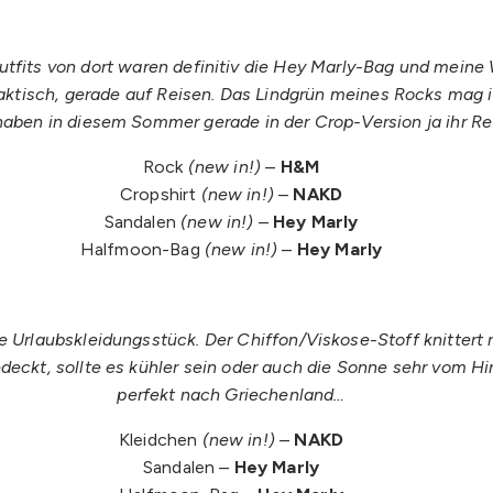
Outfits von dort waren definitiv die Hey Marly-Bag und mein
raktisch, gerade auf Reisen. Das Lindgrün meines Rocks mag 
ben in diesem Sommer gerade in der Crop-Version ja ihr Rev
Rock
(new in!)
–
H&M
Cropshirt
(new in!)
–
NAKD
Sandalen
(new in!)
–
Hey Marly
Halfmoon-Bag
(new in!)
–
Hey Marly
e Urlaubskleidungsstück. Der Chiffon/Viskose-Stoff knittert n
eckt, sollte es kühler sein oder auch die Sonne sehr vom Hi
perfekt nach Griechenland…
Kleidchen
(new in!)
–
NAKD
Sandalen –
Hey Marly