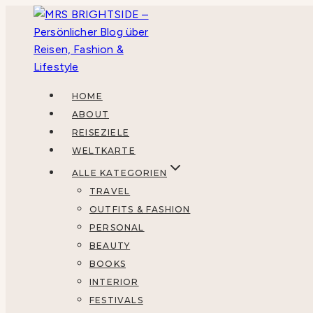
Zum
Inhalt
springen
HOME
ABOUT
REISEZIELE
WELTKARTE
ALLE KATEGORIEN
TRAVEL
OUTFITS & FASHION
PERSONAL
BEAUTY
BOOKS
INTERIOR
FESTIVALS