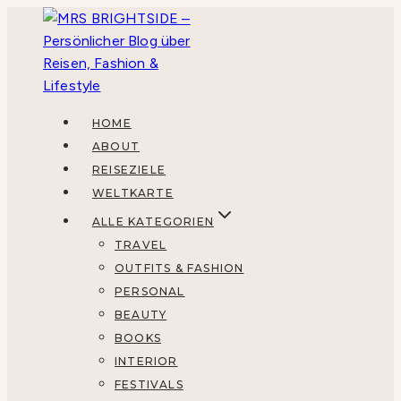
Zum
Inhalt
springen
HOME
ABOUT
REISEZIELE
WELTKARTE
ALLE KATEGORIEN
TRAVEL
OUTFITS & FASHION
PERSONAL
BEAUTY
BOOKS
INTERIOR
FESTIVALS