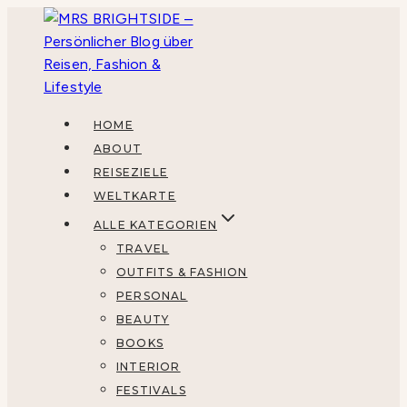
Zum
Inhalt
springen
HOME
ABOUT
REISEZIELE
WELTKARTE
ALLE KATEGORIEN
TRAVEL
OUTFITS & FASHION
PERSONAL
BEAUTY
BOOKS
INTERIOR
FESTIVALS