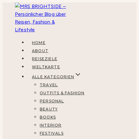
Zum
Inhalt
springen
HOME
ABOUT
REISEZIELE
WELTKARTE
ALLE KATEGORIEN
TRAVEL
OUTFITS & FASHION
PERSONAL
BEAUTY
BOOKS
INTERIOR
FESTIVALS