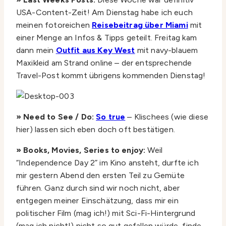
USA-Content-Zeit! Am Dienstag habe ich euch
meinen fotoreichen
Reisebeitrag über Miami
mit
einer Menge an Infos & Tipps geteilt. Freitag kam
dann mein
Outfit aus Key West
mit navy-blauem
Maxikleid am Strand online – der entsprechende
Travel-Post kommt übrigens kommenden Dienstag!
» Need to See / Do:
So true
– Klischees (wie diese
hier) lassen sich eben doch oft bestätigen.
» Books, Movies, Series to enjoy:
Weil
“Independence Day 2” im Kino ansteht, durfte ich
mir gestern Abend den ersten Teil zu Gemüte
führen. Ganz durch sind wir noch nicht, aber
entgegen meiner Einschätzung, dass mir ein
politischer Film (mag ich!) mit Sci-Fi-Hintergrund
(mag ich nicht!) nicht so gut gefallen würde, finde