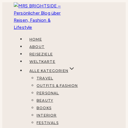
Zum
Inhalt
springen
HOME
ABOUT
REISEZIELE
WELTKARTE
ALLE KATEGORIEN
TRAVEL
OUTFITS & FASHION
PERSONAL
BEAUTY
BOOKS
INTERIOR
FESTIVALS