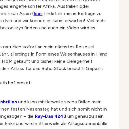
ages eingefleischter Afrika, Australien oder
mal nach Asien (
hier
findet ihr meine Beiträge zu
ka dran und wir können es kaum erwarten! Viel mehr
Photodiarys finden und auch ein Video wird es
 natürlich sofort an mein nächstes Reiseziel
ahr, allerdings in Form eines Waisenhauses in Hand
ei H&M gekauft und bisher keine Gelegenheit
henden Anlass für das Boho Stück braucht. Gepaart
nbrillen
und kann mittlerweile sechs Brillen mein
 einen festen Nasensteg hat und sich somit nicht in
eingezogen – die
Ray-Ban 4243
um genau zu sein.
 Erika und wird mittlerweile als Alltagssonnenbrille