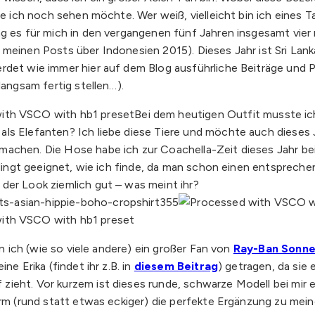
ie ich noch sehen möchte. Wer weiß, vielleicht bin ich eines T
ng es für mich in den vergangenen fünf Jahren insgesamt vier 
 meinen Posts über Indonesien 2015). Dieses Jahr ist Sri Lan
rdet wie immer hier auf dem Blog ausführliche Beiträge und 
langsam fertig stellen…).
Bei dem heutigen Outfit musste ich
ls Elefanten? Ich liebe diese Tiere und möchte auch dieses J
machen. Die Hose habe ich zur Coachella-Zeit dieses Jahr b
bedingt geeignet, wie ich finde, da man schon einen entsprec
der Look ziemlich gut – was meint ihr?
in ich (wie so viele andere) ein großer Fan von
Ray-Ban Sonne
ne Erika (findet ihr z.B. in
diesem Beitrag
) getragen, da sie
zieht. Vor kurzem ist dieses runde, schwarze Modell bei mir 
rm (rund statt etwas eckiger) die perfekte Ergänzung zu meiner