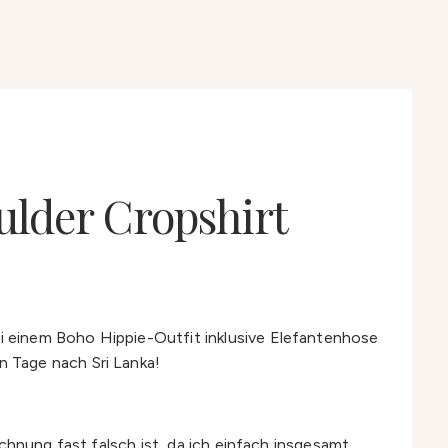
ulder Cropshirt
i einem Boho Hippie-Outfit inklusive Elefantenhose
 Tage nach Sri Lanka!
chnung fast falsch ist, da ich einfach insgesamt