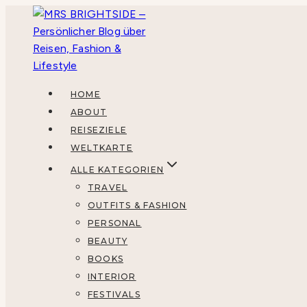
Zum
Inhalt
springen
HOME
ABOUT
REISEZIELE
WELTKARTE
ALLE KATEGORIEN
TRAVEL
OUTFITS & FASHION
PERSONAL
BEAUTY
BOOKS
INTERIOR
FESTIVALS