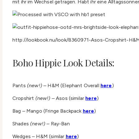
mit ihr im Wechsel getragen. Habt ihr eine Alltagssonne
http://lookbook.nu/look/8360971-Asos-Cropshirt-
Boho Hippie Look Details:
Pants
(new!)
– H&M (Elephant Overall
here
)
Cropshirt
(new!)
– Asos (similar
here
)
Bag – Mango (Fringe Backpack
here
)
Shades
(new!)
– Ray-Ban
Wedges – H&M (similar
here
)