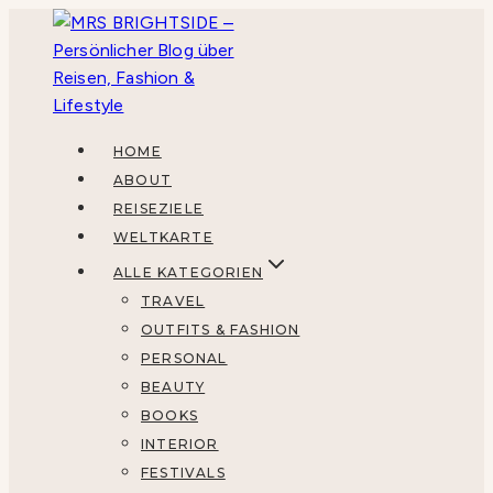
Zum
Inhalt
springen
HOME
ABOUT
REISEZIELE
WELTKARTE
ALLE KATEGORIEN
TRAVEL
OUTFITS & FASHION
PERSONAL
BEAUTY
BOOKS
INTERIOR
FESTIVALS