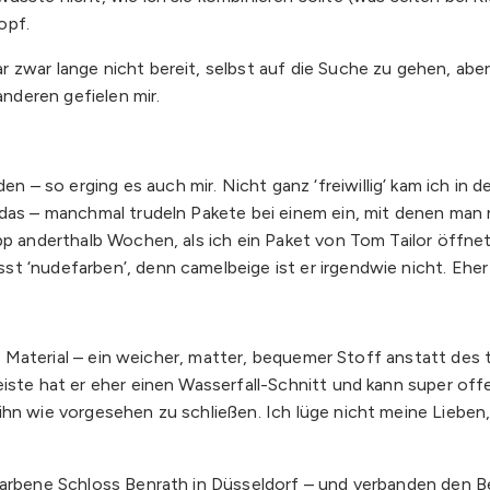
opf.
 zwar lange nicht bereit, selbst auf die Suche zu gehen, abe
nderen gefielen mir.
– so erging es auch mir. Nicht ganz ‘freiwillig’ kam ich in d
 das – manchmal trudeln Pakete bei einem ein, mit denen man
pp anderthalb Wochen, als ich ein Paket von Tom Tailor öffne
t ‘nudefarben’, denn camelbeige ist er irgendwie nicht. Eher
das Material – ein weicher, matter, bequemer Stoff anstatt de
leiste hat er eher einen Wasserfall-Schnitt und kann super 
hn wie vorgesehen zu schließen. Ich lüge nicht meine Lieben, i
farbene Schloss Benrath in Düsseldorf – und verbanden den B