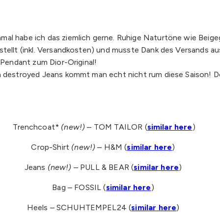
l habe ich das ziemlich gerne. Ruhige Naturtöne wie Beigegra
stellt (inkl. Versandkosten) und musste Dank des Versands aus
s Pendant zum Dior-Original!
um destroyed Jeans kommt man echt nicht rum diese Saison! D
Trenchcoat*
(new!)
– TOM TAILOR (
similar here
)
Crop-Shirt
(new!)
– H&M (
similar here
)
Jeans
(new!)
– PULL & BEAR (
similar here
)
Bag – FOSSIL (
similar here
)
Heels – SCHUHTEMPEL24 (
similar here
)