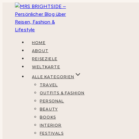
Zum
Inhalt
springen
HOME
ABOUT
REISEZIELE
WELTKARTE
ALLE KATEGORIEN
TRAVEL
OUTFITS & FASHION
PERSONAL
BEAUTY
BOOKS
INTERIOR
FESTIVALS