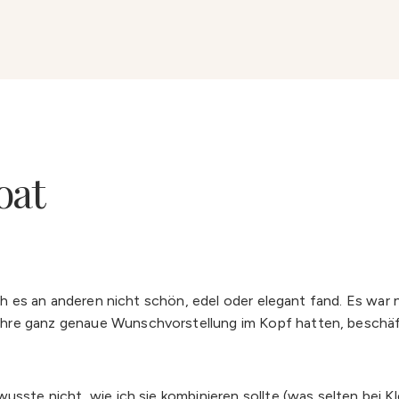
oat
ich es an anderen nicht schön, edel oder elegant fand. Es war 
hre ganz genaue Wunschvorstellung im Kopf hatten, beschäft
wusste nicht, wie ich sie kombinieren sollte (was selten bei