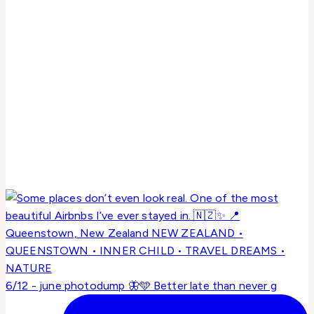
6/12 - june photodump 🦋🩵 Better late than never g