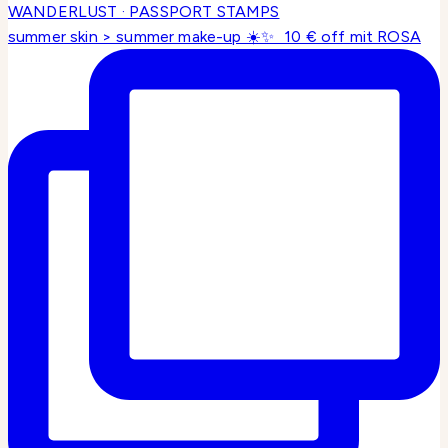
summer skin > summer make-up ☀️✨ 10 € off mit ROSA