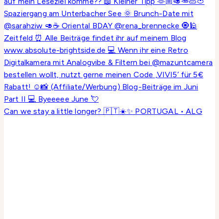
Can we stay a little longer? 🇵🇹☀️✨ PORTUGAL • ALG