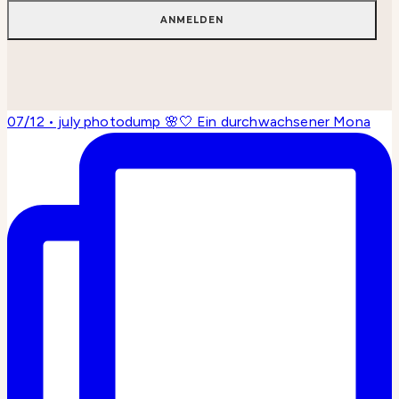
07/12 • july photodump 🌸🤍 Ein durchwachsener Mona