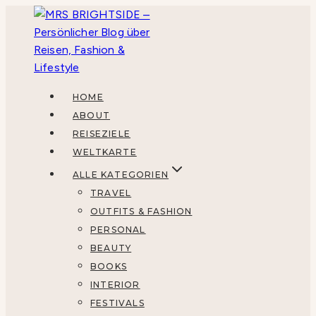
Zum
Inhalt
springen
HOME
ABOUT
REISEZIELE
WELTKARTE
ALLE KATEGORIEN
TRAVEL
OUTFITS & FASHION
PERSONAL
BEAUTY
BOOKS
INTERIOR
FESTIVALS