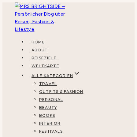
Zum
Inhalt
springen
HOME
ABOUT
REISEZIELE
WELTKARTE
ALLE KATEGORIEN
TRAVEL
OUTFITS & FASHION
PERSONAL
BEAUTY
BOOKS
INTERIOR
FESTIVALS