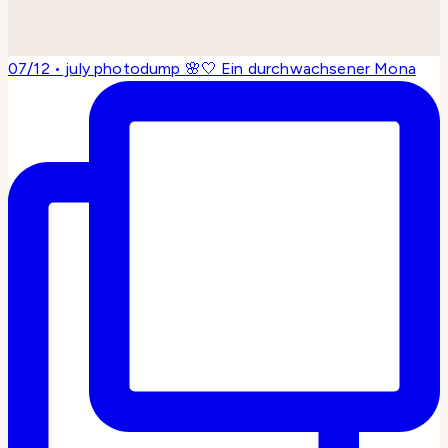
07/12 • july photodump 🌸🤍 Ein durchwachsener Mona