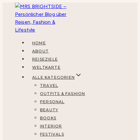
Zum
Inhalt
springen
HOME
ABOUT
REISEZIELE
WELTKARTE
ALLE KATEGORIEN
TRAVEL
OUTFITS & FASHION
PERSONAL
BEAUTY
BOOKS
INTERIOR
FESTIVALS