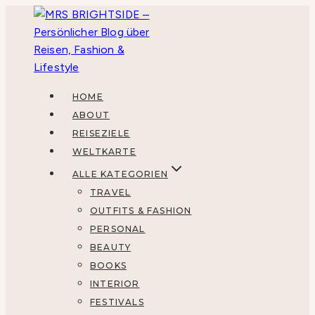
Zum
Inhalt
springen
HOME
ABOUT
REISEZIELE
WELTKARTE
ALLE KATEGORIEN
TRAVEL
OUTFITS & FASHION
PERSONAL
BEAUTY
BOOKS
INTERIOR
FESTIVALS