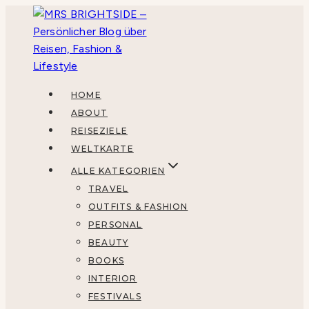
Zum
Inhalt
springen
HOME
ABOUT
REISEZIELE
WELTKARTE
ALLE KATEGORIEN
TRAVEL
OUTFITS & FASHION
PERSONAL
BEAUTY
BOOKS
INTERIOR
FESTIVALS