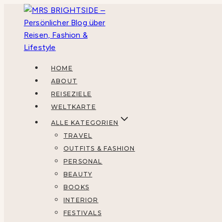
Zum
Inhalt
springen
HOME
ABOUT
REISEZIELE
WELTKARTE
ALLE KATEGORIEN
TRAVEL
OUTFITS & FASHION
PERSONAL
BEAUTY
BOOKS
INTERIOR
FESTIVALS