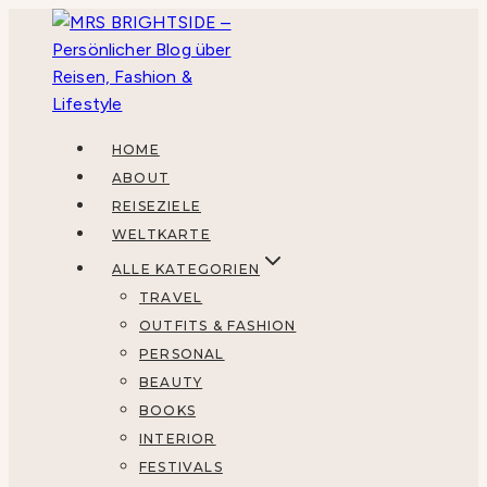
Zum
Inhalt
springen
HOME
ABOUT
REISEZIELE
WELTKARTE
ALLE KATEGORIEN
TRAVEL
OUTFITS & FASHION
PERSONAL
BEAUTY
BOOKS
INTERIOR
FESTIVALS