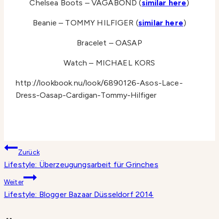
Chelsea Boots – VAGABOND (
similar here
)
Beanie – TOMMY HILFIGER (
similar here
)
Bracelet – OASAP
Watch – MICHAEL KORS
http://lookbook.nu/look/6890126-Asos-Lace-
Dress-Oasap-Cardigan-Tommy-Hilfiger
Beitragsnavigation
Zurück
Lifestyle: Überzeugungsarbeit für Grinches
Weiter
Lifestyle: Blogger Bazaar Düsseldorf 2014