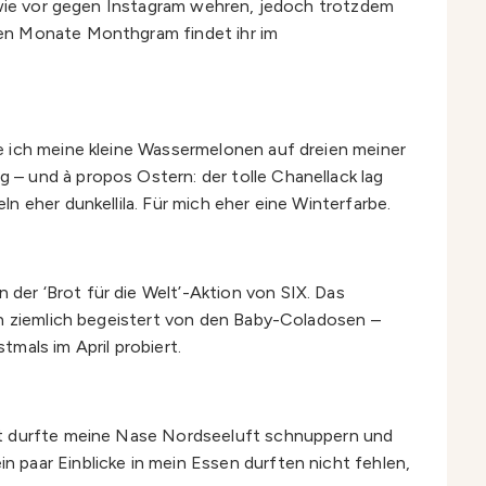
h wie vor gegen Instagram wehren, jedoch trotzdem
zten Monate Monthgram findet ihr im
e ich meine kleine Wassermelonen auf dreien meiner
– und à propos Ostern: der tolle Chanellack lag
 eher dunkellila. Für mich eher eine Winterfarbe.
er ‘Brot für die Welt’-Aktion von SIX. Das
ch ziemlich begeistert von den Baby-Coladosen –
mals im April probiert.
ort durfte meine Nase Nordseeluft schnuppern und
 paar Einblicke in mein Essen durften nicht fehlen,