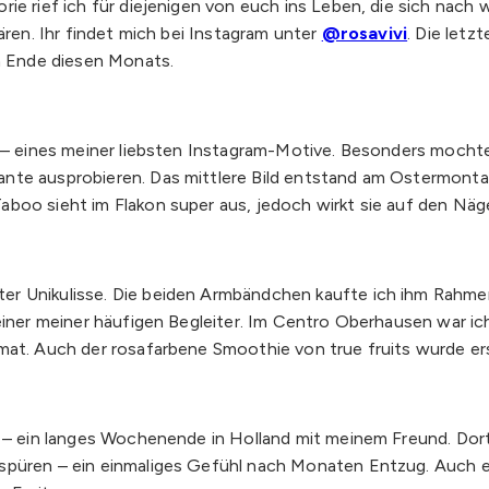
rie rief ich für diejenigen von euch ins Leben, die sich nac
ären. Ihr findet mich bei Instagram unter
@rosavivi
. Die let
am Ende diesen Monats.
n – eines meiner liebsten Instagram-Motive. Besonders mocht
nte ausprobieren. Das mittlere Bild entstand am Ostermontag 
oo sieht im Flakon super aus, jedoch wirkt sie auf den Nägeln
r Unikulisse. Die beiden Armbändchen kaufte ich ihm Rahmen d
 einer meiner häufigen Begleiter. Im Centro Oberhausen war i
at. Auch der rosafarbene Smoothie von true fruits wurde erst
st – ein langes Wochenende in Holland mit meinem Freund. D
püren – ein einmaliges Gefühl nach Monaten Entzug. Auch ein