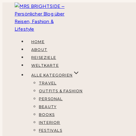
Zum
Inhalt
springen
HOME
ABOUT
REISEZIELE
WELTKARTE
ALLE KATEGORIEN
TRAVEL
OUTFITS & FASHION
PERSONAL
BEAUTY
BOOKS
INTERIOR
FESTIVALS