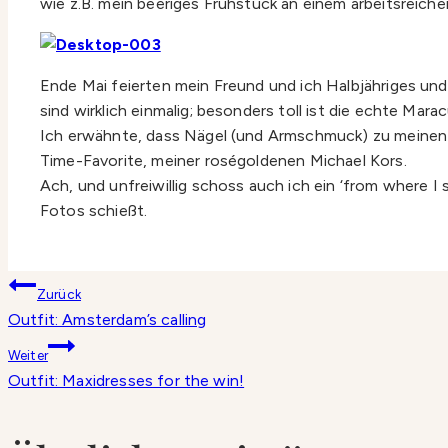
wie z.B. mein beeriges Frühstück an einem arbeitsreichen
Ende Mai feierten mein Freund und ich Halbjähriges un
sind wirklich einmalig; besonders toll ist die echte Mara
Ich erwähnte, dass Nägel (und Armschmuck) zu meinen 
Time-Favorite, meiner roségoldenen Michael Kors.
Ach, und unfreiwillig schoss auch ich ein ‘from where I
Fotos schießt.
Beitragsnavigation
Zurück
Outfit: Amsterdam’s calling
Weiter
Outfit: Maxidresses for the win!