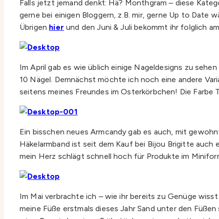
Falls jetzt jemand denkt: Hä? Monthgram – diese Katego
gerne bei einigen Bloggern, z.B. mir, gerne Up to Date w
Übrigen
hier
und den Juni & Juli bekommt ihr folglich 
Im April gab es wie üblich einige Nageldesigns zu sehe
10 Nägel. Demnächst möchte ich noch eine andere Varia
seitens meines Freundes im Osterkörbchen! Die Farbe Tab
Ein bisschen neues Armcandy gab es auch, mit gewohnte
Häkelarmband ist seit dem Kauf bei Bijou Brigitte auch
mein Herz schlägt schnell hoch für Produkte im Miniform
Im Mai verbrachte ich – wie ihr bereits zu Genüge wis
meine Füße erstmals dieses Jahr Sand unter den Füßen s