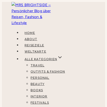
Zum
Inhalt
springen
HOME
ABOUT
REISEZIELE
WELTKARTE
ALLE KATEGORIEN
TRAVEL
OUTFITS & FASHION
PERSONAL
BEAUTY
BOOKS
INTERIOR
FESTIVALS