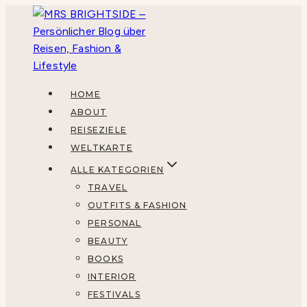
Zum
Inhalt
springen
HOME
ABOUT
REISEZIELE
WELTKARTE
ALLE KATEGORIEN
TRAVEL
OUTFITS & FASHION
PERSONAL
BEAUTY
BOOKS
INTERIOR
FESTIVALS