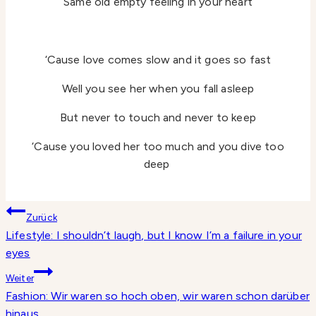
Same old empty feeling in your heart
‘Cause love comes slow and it goes so fast
Well you see her when you fall asleep
But never to touch and never to keep
‘Cause you loved her too much and you dive too
deep
Beitragsnavigation
Zurück
Lifestyle: I shouldn’t laugh, but I know I’m a failure in your
eyes
Weiter
Fashion: Wir waren so hoch oben, wir waren schon darüber
hinaus..