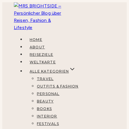
Zum
Inhalt
springen
HOME
ABOUT
REISEZIELE
WELTKARTE
ALLE KATEGORIEN
TRAVEL
OUTFITS & FASHION
PERSONAL
BEAUTY
BOOKS
INTERIOR
FESTIVALS