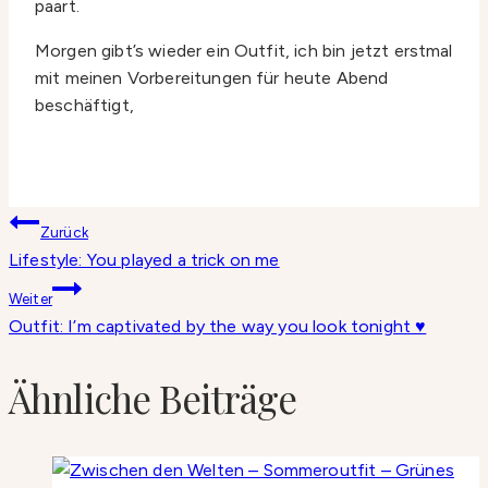
paart.
Morgen gibt’s wieder ein Outfit, ich bin jetzt erstmal
mit meinen Vorbereitungen für heute Abend
beschäftigt,
Beitragsnavigation
Zurück
Lifestyle: You played a trick on me
Weiter
Outfit: I’m captivated by the way you look tonight ♥
Ähnliche Beiträge