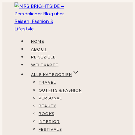
Zum
Inhalt
springen
HOME
ABOUT
REISEZIELE
WELTKARTE
ALLE KATEGORIEN
TRAVEL
OUTFITS & FASHION
PERSONAL
BEAUTY
BOOKS
INTERIOR
FESTIVALS