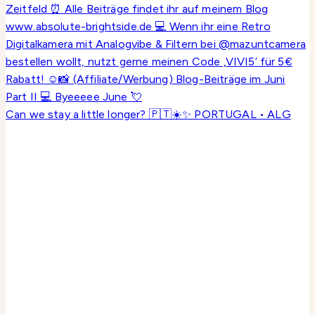
Can we stay a little longer? 🇵🇹☀️✨ PORTUGAL • ALG