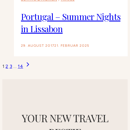
Portugal – Summer Nights
in Lissabon
29. AUGUST 2017
21. FEBRUAR 2025
Seitennavigation
Nächste
1
2
3
…
14
Seite
YOUR NEW TRAVEL