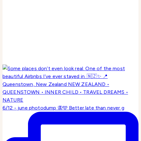
6/12 - june photodump 🦋🩵 Better late than never g