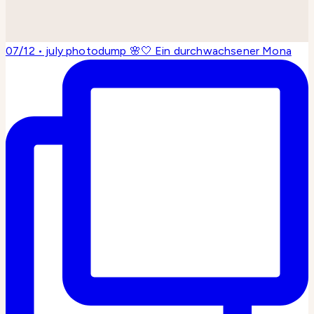
07/12 • july photodump 🌸🤍 Ein durchwachsener Mona