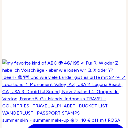
summer skin > summer make-up ☀️✨ 10 € off mit ROSA