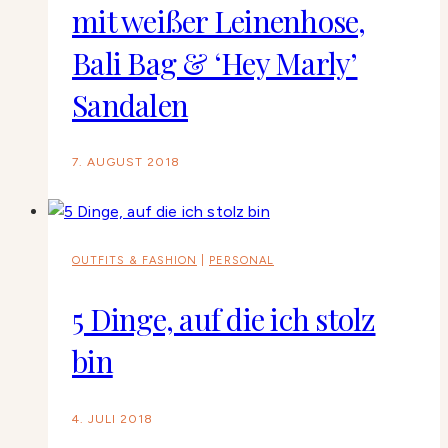
mit weißer Leinenhose,
Bali Bag & ‘Hey Marly’
Sandalen
7. AUGUST 2018
OUTFITS & FASHION
|
PERSONAL
5 Dinge, auf die ich stolz
bin
4. JULI 2018