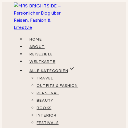
Zum
Inhalt
springen
HOME
ABOUT
REISEZIELE
WELTKARTE
ALLE KATEGORIEN
TRAVEL
OUTFITS & FASHION
PERSONAL
BEAUTY
BOOKS
INTERIOR
FESTIVALS