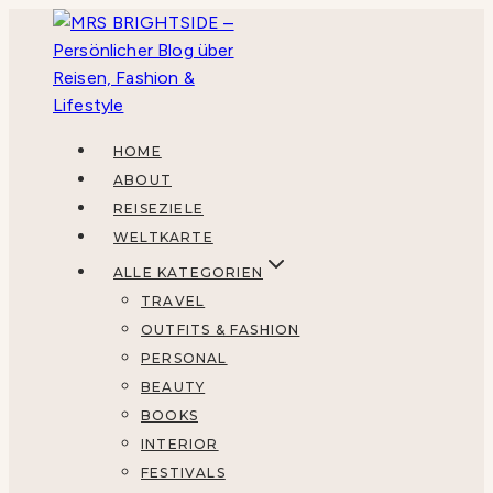
Zum
Inhalt
springen
HOME
ABOUT
REISEZIELE
WELTKARTE
ALLE KATEGORIEN
TRAVEL
OUTFITS & FASHION
PERSONAL
BEAUTY
BOOKS
INTERIOR
FESTIVALS