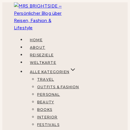
Zum
Inhalt
springen
HOME
ABOUT
REISEZIELE
WELTKARTE
ALLE KATEGORIEN
TRAVEL
OUTFITS & FASHION
PERSONAL
BEAUTY
BOOKS
INTERIOR
FESTIVALS