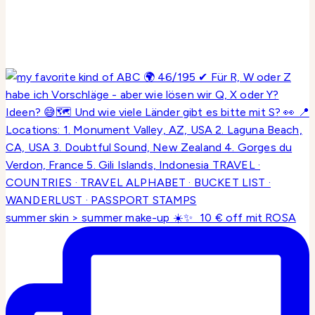
summer skin > summer make-up ☀️✨ 10 € off mit ROSA