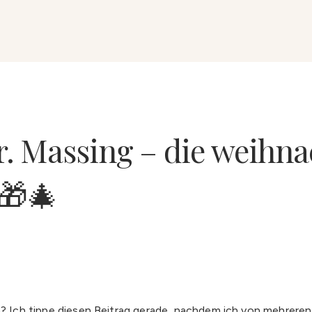
. Massing – die weihna
🎁🎄
en? Ich tippe diesen Beitrag gerade, nachdem ich von mehrere