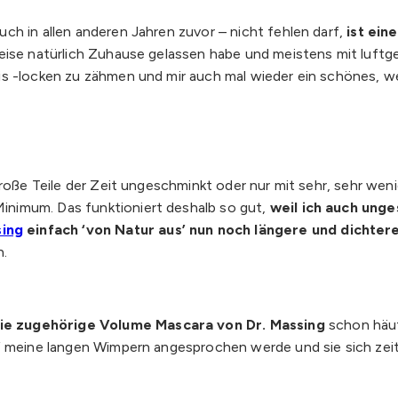
ch in allen anderen Jahren zuvor – nicht fehlen darf,
ist ein
Reise natürlich Zuhause gelassen habe und meistens mit luft
is -locken zu zähmen und mir auch mal wieder ein schönes, w
große Teile der Zeit ungeschminkt oder nur mit sehr, sehr we
nimum. Das funktioniert deshalb so gut,
weil ich auch ung
ing
einfach ‘von Natur aus’ nun noch längere und dichte
h.
e zugehörige Volume Mascara von Dr. Massing
schon häuf
uf meine langen Wimpern angesprochen werde und sie sich ze