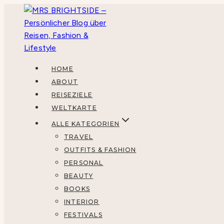
Zum
Inhalt
springen
HOME
ABOUT
REISEZIELE
WELTKARTE
ALLE KATEGORIEN
TRAVEL
OUTFITS & FASHION
PERSONAL
BEAUTY
BOOKS
INTERIOR
FESTIVALS