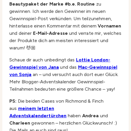
Beautypaket der Marke #b.e. Routine
zu
gewinnen. Ich werde den Gewinner im neuen
Gewinnspiel-Post verkünden. Um teilzunehmen,
hinterlasse einen Kommentar mit deinem
Vornamen
und deiner
E-Mail-Adresse
und verrate mir, welches
der Produkte dich am meisten interessiert und
warum! 💆🏼
Schaue dir auch unbedingt das
Lottie London-
Gewinnspiel von Jana
und das
Mac-Gewinnspiel
von Sonja
an – und versucht auch dort euer Glück.
Mehr Blogger-Adventskalender Gewinnspiel-
Teilnahmen bedeuten eine größere Chance – yay!
PS:
Die beiden Cases von Richmond & Finch
aus
meinem letzten
Adventskalendertürchen
haben
Andrea
und
Charleen
gewonnen – herzlichen Glückwunsch! :)
Die Mails an euch sind raus!