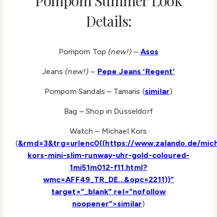
Pompom Summer Look
Details:
Pompom Top
(new!)
–
Asos
Jeans
(new!)
–
Pepe Jeans ‘Regent’
Pompom Sandals – Tamaris (
similar
)
Bag – Shop in Düsseldorf
Watch – Michael Kors
(
&rmd=3&trg=urlenc0((https://www.zalando.de/mich
kors-mini-slim-runway-uhr-gold-coloured-
1mi51m012-f11.html?
wmc=AFF49_TR_DE.
..&opc=2211))”
target=”_blank” rel=”nofollow
noopener”>similar
)