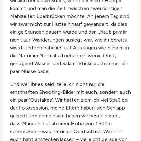
wirklich der ideale Snack, wenn der kleine Hunger
kommt und man die Zeit zwischen zwei richtigen
Mahlzeiten überbrücken möchte. An jenem Tag sind
wir zwar nicht zur Hütte hinauf gewandert, da dies
einige Stunden dauern würde und der Urlaub primär
nicht auf Wanderungen auslegt war, wie ihr bereits
wisst. Jedoch habe ich auf Ausflügen wie diesem in
die Natur im Normalfall neben ein wenig Obst,
genügend Wasser und Salami-Sticks auch immer ein
paar Nüsse dabei.
Und weil ihr es seid, teile ich nicht nur die
ernsthaften Shooting-Bilder mit euch, sondern auch
ein paar ‘Outtakes’. Wir hatten ziemlich viel Spaß bei
der Fotosession, meine Eltern haben sich Schlapp
gelacht und gemeinsam haben wir beschlossen,
dass Mandeln nur ab einer Höhe von 1.500m
schmecken – was natürlich Quatsch ist. Wenn ihr
euch habt anstecken lassen – vielleicht gerade von