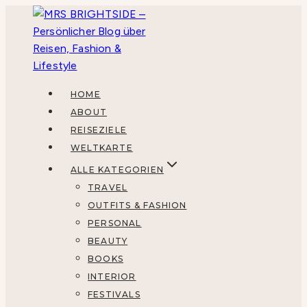
Zum
Inhalt
springen
HOME
ABOUT
REISEZIELE
WELTKARTE
ALLE KATEGORIEN
TRAVEL
OUTFITS & FASHION
PERSONAL
BEAUTY
BOOKS
INTERIOR
FESTIVALS