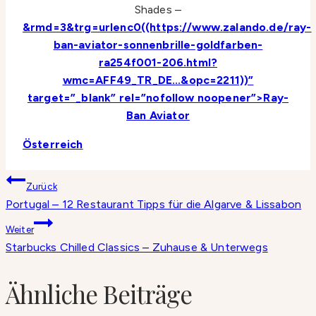
Shades –
&rmd=3&trg=urlenc0((https://www.zalando.de/ray-
ban-aviator-sonnenbrille-goldfarben-
ra254f001-206.html?
wmc=AFF49_TR_DE.
..&opc=2211))”
target=”_blank” rel=”nofollow noopener”>Ray-
Ban Aviator
Österreich
Beitragsnavigation
Zurück
Portugal – 12 Restaurant Tipps für die Algarve & Lissabon
Weiter
Starbucks Chilled Classics – Zuhause & Unterwegs
Ähnliche Beiträge