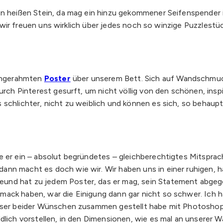
den heißen Stein, da mag ein hinzu gekommener Seifenspender
aber wir freuen uns wirklich über jedes noch so winzige Puzzle
eingerahmten
Poster
über unserem Bett. Sich auf Wandschmuck 
durch Pinterest gesurft, um nicht völlig von den schönen, in
schlichter, nicht zu weiblich und können es sich, so behaupte
e er ein – absolut begründetes – gleichberechtigtes Mitsprac
ann macht es doch wie wir. Wir haben uns in einer ruhigen, h
nd hat zu jedem Poster, das er mag, sein Statement abgegebe
mack haben, war die Einigung dann gar nicht so schwer. Ich
 unser beider Wünschen zusammen gestellt habe mit Photoshop
ldlich vorstellen, in den Dimensionen, wie es mal an unserer 