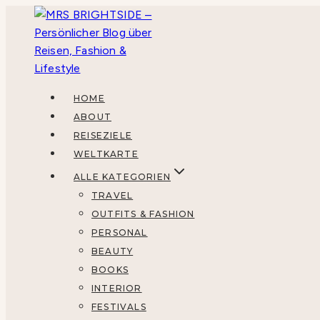
Zum
Inhalt
springen
HOME
ABOUT
REISEZIELE
WELTKARTE
ALLE KATEGORIEN
TRAVEL
OUTFITS & FASHION
PERSONAL
BEAUTY
BOOKS
INTERIOR
FESTIVALS