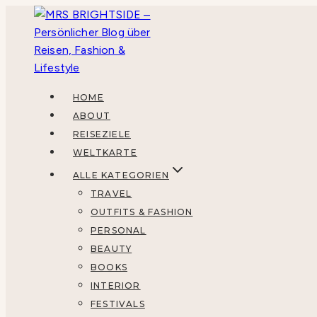
Zum
Inhalt
springen
HOME
ABOUT
REISEZIELE
WELTKARTE
ALLE KATEGORIEN
TRAVEL
OUTFITS & FASHION
PERSONAL
BEAUTY
BOOKS
INTERIOR
FESTIVALS