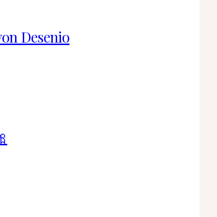
von Desenio
🎀