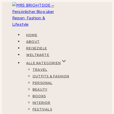
Zum
Inhalt
springen
HOME
ABOUT
REISEZIELE
WELTKARTE
ALLE KATEGORIEN
TRAVEL
OUTFITS & FASHION
PERSONAL
BEAUTY
BOOKS
INTERIOR
FESTIVALS