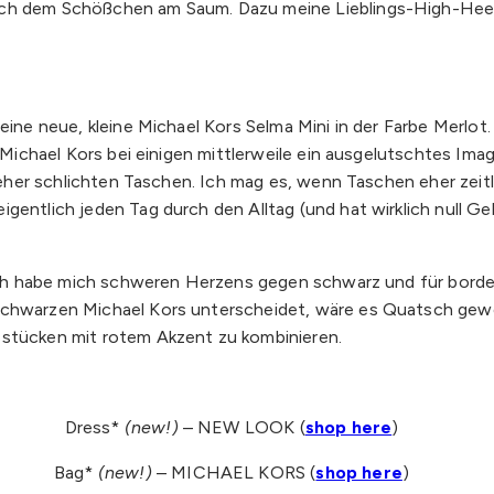
ch dem Schößchen am Saum. Dazu meine Lieblings-High-Heels 
ine neue, kleine Michael Kors Selma Mini in der Farbe Merlot. 
s Michael Kors bei einigen mittlerweile ein ausgelutschtes Ima
d eher schlichten Taschen. Ich mag es, wenn Taschen eher zeit
igentlich jeden Tag durch den Alltag (und hat wirklich null 
d ich habe mich schweren Herzens gegen schwarz und für borde
schwarzen Michael Kors unterscheidet, wäre es Quatsch gewes
sstücken mit rotem Akzent zu kombinieren.
Dress*
(new!)
– NEW LOOK (
shop here
)
Bag*
(new!)
– MICHAEL KORS (
shop here
)