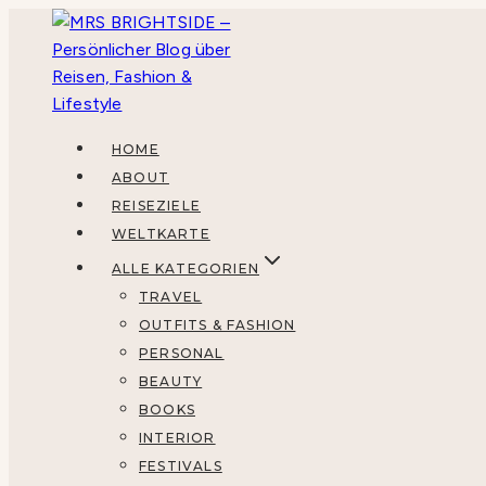
Zum
Inhalt
springen
HOME
ABOUT
REISEZIELE
WELTKARTE
ALLE KATEGORIEN
TRAVEL
OUTFITS & FASHION
PERSONAL
BEAUTY
BOOKS
INTERIOR
FESTIVALS