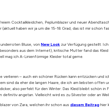
freiem Cocktailkleidchen, Peplumblazer und neuer Abendtasche
 (aktuell haben wir ja um die 15-18 Grad, das ist mir schon fas
gunderroten Bluse, von
New Look
zur Verfügung gestellt. Ich 
besonders aus dem Internet), kritische Mutter fand das Kleid 
rell mag ich A-Linienförmige Kleider total gerne.
 verlieren – auch ein schöner Rücken kann entzücken und ich
em sind da eher die langen Haare, die ich am liebsten offen 
dicker, also perfekt für den Winter. Das Kleid bleibt schön in
in definitiv angetan. Vielleicht wird es zu Silvester oder an W
blazer von Zara, welchen ihr schon aus
diesem Beitrag
hier 