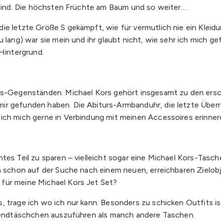
n sind. Die höchsten Früchte am Baum und so weiter…
die letzte Größe S gekämpft, wie für vermutlich nie ein Kle
 lang) war sie mein und ihr glaubt nicht, wie sehr ich mich g
 Hintergrund.
ors-Gegenständen. Michael Kors gehört insgesamt zu den ersc
mir gefunden haben. Die Abiturs-Armbanduhr, die letzte Übe
 ich mich gerne in Verbindung mit meinen Accessoires erinne
mtes Teil zu sparen – vielleicht sogar eine Michael Kors-Ta
ch schon auf der Suche nach einem neuen, erreichbaren Zielob
für meine Michael Kors Jet Set?
, trage ich wo ich nur kann. Besonders zu schicken Outfits i
Abendtäschchen auszuführen als manch andere Taschen.