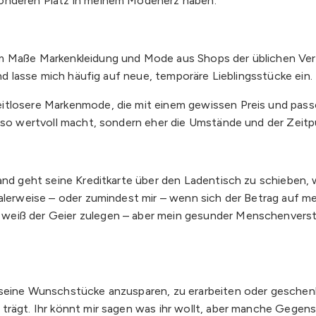
sonderen Platz in meinem Modeherz haben.
m Maße Markenkleidung und Mode aus Shops der üblichen Verdä
und lasse mich häufig auf neue, temporäre Lieblingsstücke ein.
itlosere Markenmode, die mit einem gewissen Preis und passe
e so wertvoll macht, sondern eher die Umstände und der Zeitp
Hand geht seine Kreditkarte über den Ladentisch zu schieben
malerweise – oder zumindest mir – wenn sich der Betrag auf m
 weiß der Geier zulegen – aber mein gesunder Menschenver
 seine Wunschstücke anzusparen, zu erarbeiten oder geschenk
 trägt. Ihr könnt mir sagen was ihr wollt, aber manche Gege