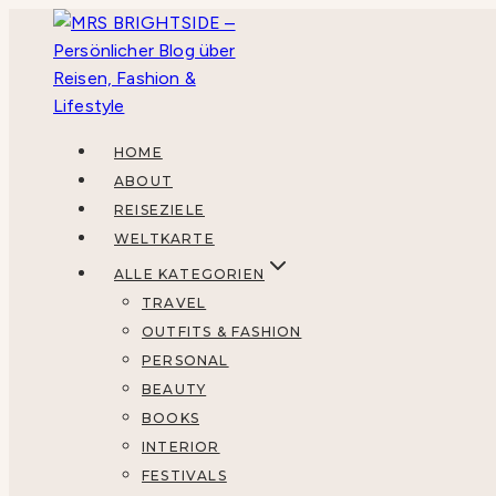
Zum
Inhalt
springen
HOME
ABOUT
REISEZIELE
WELTKARTE
ALLE KATEGORIEN
TRAVEL
OUTFITS & FASHION
PERSONAL
BEAUTY
BOOKS
INTERIOR
FESTIVALS