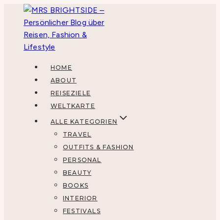
Zum
Inhalt
springen
HOME
ABOUT
REISEZIELE
WELTKARTE
ALLE KATEGORIEN
TRAVEL
OUTFITS & FASHION
PERSONAL
BEAUTY
BOOKS
INTERIOR
FESTIVALS