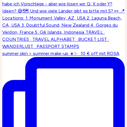
summer skin > summer make-up ☀️✨ 10 € off mit ROSA