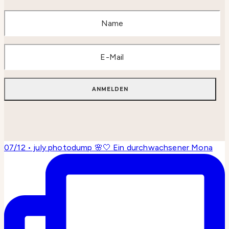
07/12 • july photodump 🌸🤍 Ein durchwachsener Mona