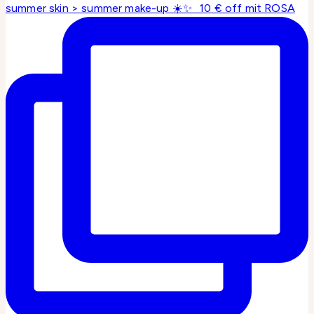
summer skin > summer make-up ☀️✨ 10 € off mit ROSA