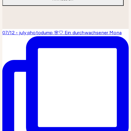
07/12 • july photodump 🌸🤍 Ein durchwachsener Mona