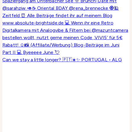
Can we stay a little longer? 🇵🇹☀️✨ PORTUGAL • ALG