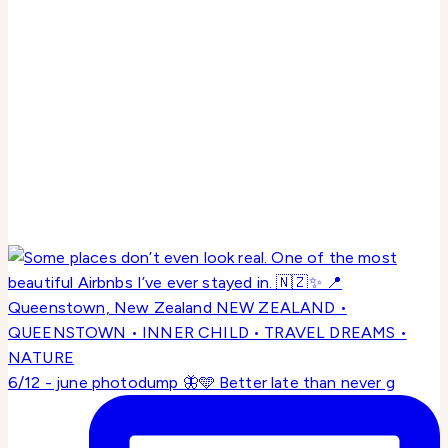
6/12 - june photodump 🦋🩵 Better late than never g