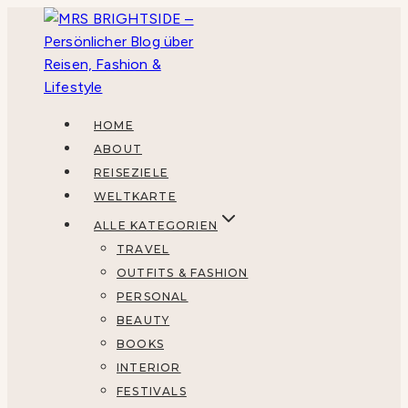
Zum
Inhalt
springen
HOME
ABOUT
REISEZIELE
WELTKARTE
ALLE KATEGORIEN
TRAVEL
OUTFITS & FASHION
PERSONAL
BEAUTY
BOOKS
INTERIOR
FESTIVALS