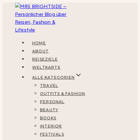
Zum
Inhalt
springen
HOME
ABOUT
REISEZIELE
WELTKARTE
ALLE KATEGORIEN
TRAVEL
OUTFITS & FASHION
PERSONAL
BEAUTY
BOOKS
INTERIOR
FESTIVALS